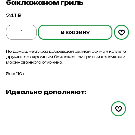
баклажаном гриль
241
₽
В корзину
По домашнему раздобревшая свиная сочная котлета
дружит со скромным баклажаном гриль и колечками
маринованного огурчика.
Вес: 110 г
Идеально дополняют: