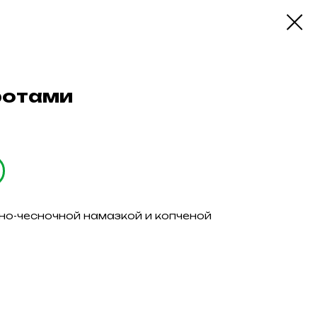
ротами
но-чесночной намазкой и копченой