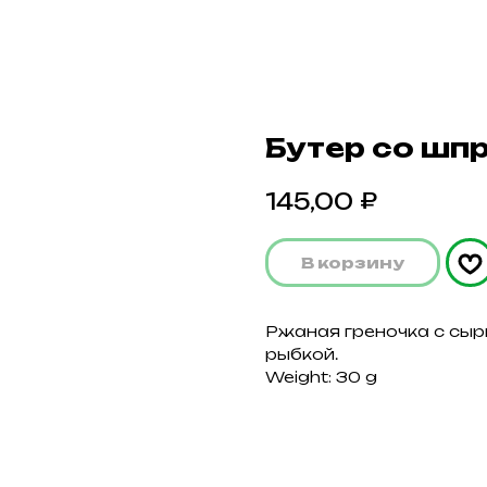
Бутер со шп
₽
145,00
В корзину
Ржаная греночка с сыр
рыбкой.
Weight: 30 g