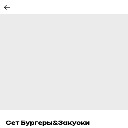
Сет Бургеры&Закуски